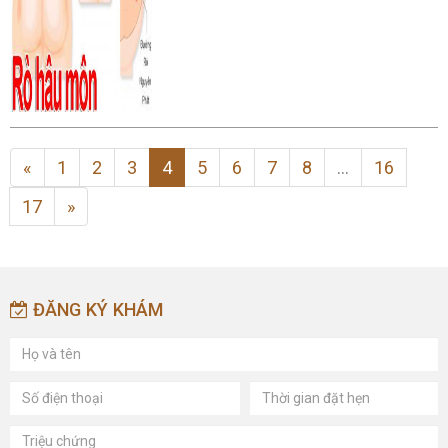
«
1
2
3
4
5
6
7
8
...
16
17
»
ĐĂNG KÝ KHÁM