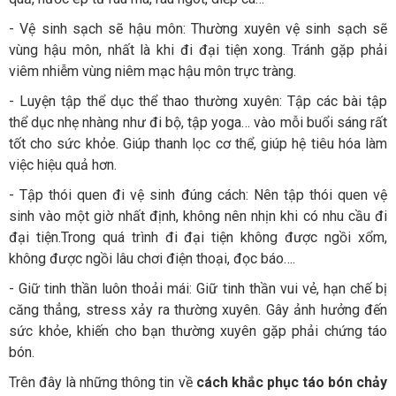
- Vệ sinh sạch sẽ hậu môn: Thường xuyên vệ sinh sạch sẽ
vùng hậu môn, nhất là khi đi đại tiện xong. Tránh gặp phải
viêm nhiễm vùng niêm mạc hậu môn trực tràng.
- Luyện tập thể dục thể thao thường xuyên: Tập các bài tập
thể dục nhẹ nhàng như đi bộ, tập yoga… vào mỗi buổi sáng rất
tốt cho sức khỏe. Giúp thanh lọc cơ thể, giúp hệ tiêu hóa làm
việc hiệu quả hơn.
- Tập thói quen đi vệ sinh đúng cách: Nên tập thói quen vệ
sinh vào một giờ nhất định, không nên nhịn khi có nhu cầu đi
đại tiện.Trong quá trình đi đại tiện không được ngồi xổm,
không được ngồi lâu chơi điện thoại, đọc báo….
- Giữ tinh thần luôn thoải mái: Giữ tinh thần vui vẻ, hạn chế bị
căng thẳng, stress xảy ra thường xuyên. Gây ảnh hưởng đến
sức khỏe, khiến cho bạn thường xuyên gặp phải chứng táo
bón.
Trên đây là những thông tin về
cách khắc phục táo bón chảy