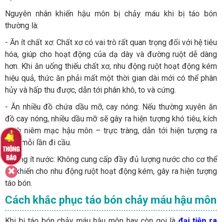
Nguyên nhân khiến hậu môn bị chảy máu khi bị táo bón
thường là:
- Ăn ít chất xơ: Chất xơ có vai trò rất quan trọng đối với hệ tiêu
hóa, giúp cho hoạt động của dạ dày và đường ruột dễ dàng
hơn. Khi ăn uống thiếu chất xơ, nhu động ruột hoạt động kém
hiệu quả, thức ăn phải mất một thời gian dài mới có thể phân
hủy và hấp thu được, dẫn tới phân khô, to và cứng.
- Ăn nhiều đồ chứa dầu mỡ, cay nóng: Nếu thường xuyên ăn
đồ cay nóng, nhiều dầu mỡ sẽ gây ra hiện tượng khó tiêu, kích
thích niêm mạc hậu môn – trực tràng, dẫn tới hiện tượng ra
máu mỗi lần đi cầu.
- Uống ít nước: Không cung cấp đầy đủ lượng nước cho cơ thể
sẽ khiến cho nhu động ruột hoạt động kém, gây ra hiện tượng
táo bón.
Cách khắc phục táo bón chảy máu hậu môn
Khi bị táo bón chảy máu hậu môn hay còn gọi là
đại tiện ra