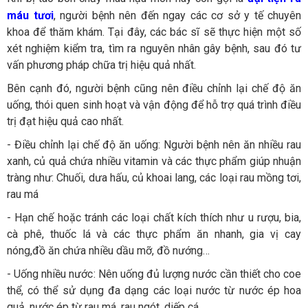
máu tươi
, người bệnh nên đến ngay các cơ sở y tế chuyên
khoa để thăm khám. Tại đây, các bác sĩ sẽ thực hiện một số
xét nghiệm kiểm tra, tìm ra nguyên nhân gây bệnh, sau đó tư
vấn phương pháp chữa trị hiệu quả nhất.
Bên cạnh đó, người bệnh cũng nên điều chỉnh lại chế độ ăn
uống, thói quen sinh hoạt và vận động để hỗ trợ quá trình điều
trị đạt hiệu quả cao nhất.
- Điều chỉnh lại chế độ ăn uống: Người bệnh nên ăn nhiều rau
xanh, củ quả chứa nhiều vitamin và các thực phẩm giúp nhuận
tràng như: Chuối, dưa hấu, củ khoai lang, các loại rau mồng tơi,
rau má
- Hạn chế hoặc tránh các loại chất kích thích như u rượu, bia,
cà phê, thuốc lá và các thực phẩm ăn nhanh, gia vị cay
nóng,đồ ăn chứa nhiều dầu mỡ, đồ nướng…
- Uống nhiều nước: Nên uống đủ lượng nước cần thiết cho coe
thể, có thể sử dụng đa dạng các loại nước từ nước ép hoa
quả, nước ép từ rau má, rau ngót, diếp cá…