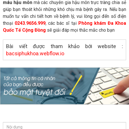
máu hậu môn
mà các chuyên gia hậu môn trực tràng chia sẻ
giúp bạn thoát khỏi những khó chịu mà bệnh gây ra. Nếu bạn
muốn tư vấn chi tiết hơn về bệnh lý, vui lòng gọi đến số điện
thoại
0243.9656.999
, các bác sĩ tại
Phòng khám Đa Khoa
Quốc Tế Cộng Đồng
sẽ giải đáp mọi thắc mắc cho bạn
Bài viết được tham khảo bới website :
bacsiphukhoa.webflow.io