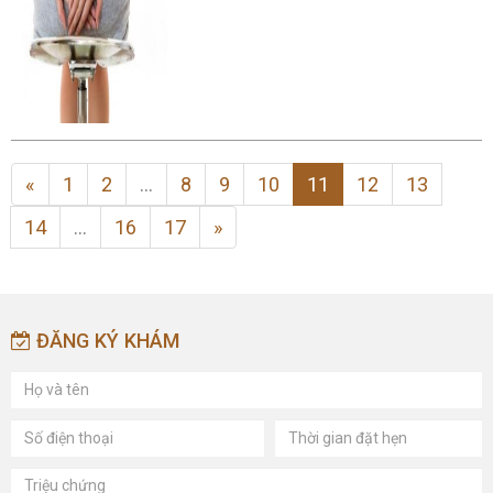
«
1
2
...
8
9
10
11
12
13
14
...
16
17
»
ĐĂNG KÝ KHÁM