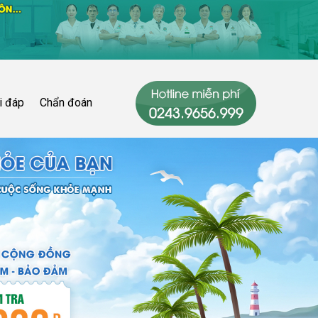
i đáp
Chẩn đoán