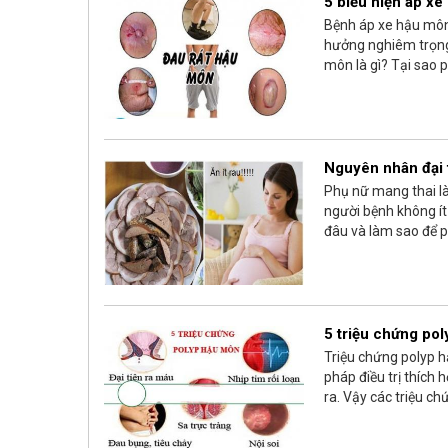
5 biểu hiện áp x
Bệnh áp xe hậu môn 
hưởng nghiêm trọng,
môn là gì? Tại sao 
Nguyên nhân đại t
Phụ nữ mang thai là
người bệnh không ít
đâu và làm sao để p
5 triệu chứng po
Triệu chứng polyp 
pháp điều trị thích
ra. Vậy các triệu ch