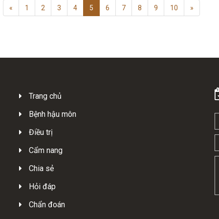
«
1
2
3
4
5
6
7
8
9
10
»
Trang chủ
Bệnh hậu môn
Điều trị
Cẩm nang
Chia sẻ
Hỏi đáp
Chẩn đoán