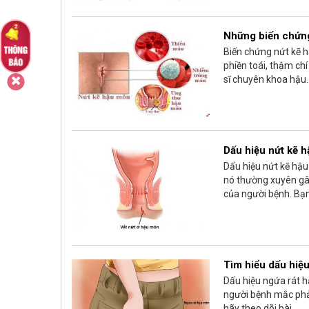
Những biến chứng
Biến chứng nứt kẽ h
phiền toái, thậm chí
sĩ chuyên khoa hậu..
Dấu hiệu nứt kẽ 
Dấu hiệu nứt kẽ hậ
nó thường xuyên gây
của người bệnh. Bạn
Tìm hiểu dấu hiệu
Dấu hiệu ngứa rát h
người bệnh mắc phải
hãy theo dõi bài...