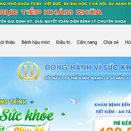
iới thiệu
Bệnh hậu môn
Điều trị
Cẩm nang
Chia sẻ
Hỏ