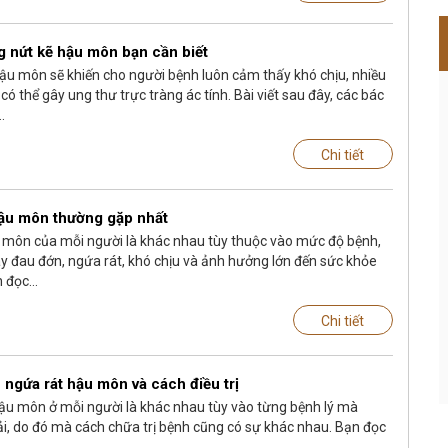
 nứt kẽ hậu môn bạn cần biết
ậu môn sẽ khiến cho người bệnh luôn cảm thấy khó chịu, nhiều
 có thể gây ung thư trực tràng ác tính. Bài viết sau đây, các bác
.
Chi tiết
hậu môn thường gặp nhất
u môn của mỗi người là khác nhau tùy thuộc vào mức độ bệnh,
 đau đớn, ngứa rát, khó chịu và ảnh hưởng lớn đến sức khỏe
 đọc...
Chi tiết
 ngứa rát hậu môn và cách điều trị
ậu môn ở mỗi người là khác nhau tùy vào từng bệnh lý mà
, do đó mà cách chữa trị bệnh cũng có sự khác nhau. Bạn đọc