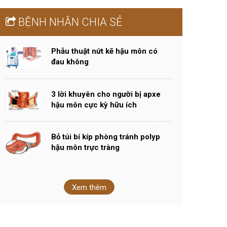
BỆNH NHÂN CHIA SẺ
​​​​​​​Phẫu thuật nứt kẽ hậu môn có
đau không
3 lời khuyên cho người bị apxe
hậu môn cực kỳ hữu ích
Bỏ túi bí kíp phòng tránh polyp
hậu môn trực tràng
Xem thêm