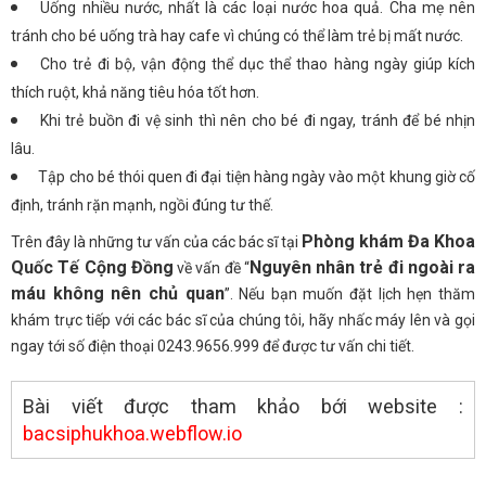
Uống nhiều nước, nhất là các loại nước hoa quả. Cha mẹ nên
tránh cho bé uống trà hay cafe vì chúng có thể làm trẻ bị mất nước.
Cho trẻ đi bộ, vận động thể dục thể thao hàng ngày giúp kích
thích ruột, khả năng tiêu hóa tốt hơn.
Khi trẻ buồn đi vệ sinh thì nên cho bé đi ngay, tránh để bé nhịn
lâu.
Tập cho bé thói quen đi đại tiện hàng ngày vào một khung giờ cố
định, tránh rặn mạnh, ngồi đúng tư thế.
Phòng khám Đa Khoa
Trên đây là những tư vấn của các bác sĩ tại
Quốc Tế Cộng Đồng
Nguyên nhân trẻ đi ngoài ra
về vấn đề “
máu không nên chủ quan
”. Nếu bạn muốn đặt lịch hẹn thăm
khám trực tiếp với các bác sĩ của chúng tôi, hãy nhấc máy lên và gọi
ngay tới số điện thoại 0243.9656.999 để được tư vấn chi tiết.
Bài viết được tham khảo bới website :
bacsiphukhoa.webflow.io