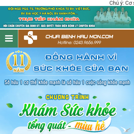
Chú ý: Cơ sở có