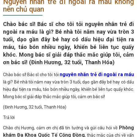
Nguyên nhân trẻ đi ngoài ra máu không
nên chủ quan
Chào bác sĩ! Bác sĩ cho tôi tỏi nguyên nhân trẻ đi
ngoài ra máu là gì? Bé nhà tôi năm nay vừa tròn 3
tuổi, dạo gần đây bé hay có dấu hiệu đại tiện ra
máu, táo bón nhiều ngày, khiến bé liên tục quấy
khóc. Mong bác sĩ giải đáp thắc mắc giúp tôi, cảm
ơn bác sĩ! (Đinh Hương, 32 tuổi, Thanh Hóa)
nguyên nhân trẻ đi ngoài ra máu
Chào bác sĩ! Bác sĩ cho tôi tỏi
là gì? Bé nhà tôi năm nay vừa tròn 3 tuổi, dạo gần đây bé hay có dấu
hiệu đại tiện ra máu, táo bón nhiều ngày, khiến bé liên tục quấy khóc.
Mong bác sĩ giải đáp thắc mắc giúp tôi, cảm ơn bác sĩ!
(Đinh Hương, 32 tuổi, Thanh Hóa)
Trả lời
Phòng
Chào chị Hương, cảm ơn chị đã tin tưởng và gửi câu hỏi về
khám Đa Khoa Quốc Tế Cộng Đồng
, thắc mắc của chị về vấn