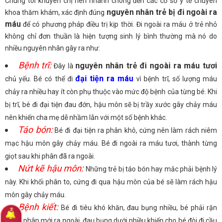
Chúng tôi khuyên chị nên nhanh chóng đến các cơ sở y tế chuyên
nguyên nhân trẻ bị đi ngoài ra
khoa thăm khám, xác định đúng
máu
để có phương pháp điều trị kịp thời. Đi ngoài ra máu ở trẻ nhỏ
không chỉ đơn thuần là hiện tượng sinh lý bình thường mà nó do
nhiều nguyên nhân gây ra như:
Bệnh trĩ:
nguyên nhân trẻ đi ngoài ra máu tươi
Đây là
đại tiện ra máu
chủ yếu. Bé có thể đi
vì bệnh trĩ, số lượng máu
chảy ra nhiều hay ít còn phụ thuộc vào mức độ bệnh của từng bé. Khi
bị trĩ, bé đi đại tiện đau đớn, hậu môn sẽ bị trầy xước gây chảy máu
nên khiến cha mẹ dễ nhầm lẫn với một số bệnh khác.
Táo bón:
Bé đi đại tiện ra phân khô, cứng nên làm rách niêm
mạc hậu môn gây chảy máu. Bé đi ngoài ra máu tươi, thành từng
giọt sau khi phân đã ra ngoài.
Nứt kẽ hậu môn:
Những trẻ bị táo bón hay mắc phải bệnh lý
này. Khi khối phân to, cứng đi qua hậu môn của bé sẽ làm rách hậu
môn gây chảy máu.
Bệnh kiết:
Bé đi tiêu khó khăn, đau bụng nhiều, bé phải rặn
nhiều phân mới ra ngoài, đau bụng dưới nhiều khiến cho bé đòi đi cầu