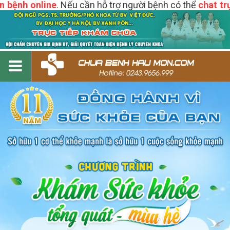
ệnh online
. Nếu cần hỗ trợ người bệnh có thể
chat trực t