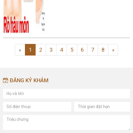
«
1
2
3
4
5
6
7
8
»
ĐĂNG KÝ KHÁM