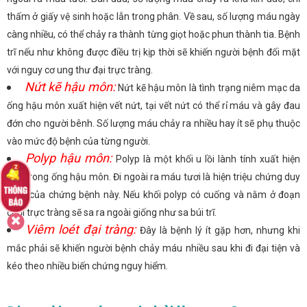
thấm ở giấy vệ sinh hoặc lẫn trong phân. Về sau, số lượng máu ngày
càng nhiều, có thể chảy ra thành từng giọt hoặc phun thành tia. Bệnh
trĩ nếu như không được điều trị kịp thời sẽ khiến người bệnh đối mặt
với nguy cơ ung thư đại trực tràng.
Nứt kẽ hậu môn:
Nứt kẽ hậu môn là tình trạng niêm mạc da
ống hậu môn xuất hiện vết nứt, tại vết nứt có thể rỉ máu và gây đau
đớn cho người bênh. Số lượng máu chảy ra nhiều hay ít sẽ phụ thuộc
vào mức độ bệnh của từng người.
Polyp hậu môn:
Polyp là một khối u lồi lành tính xuất hiện
bên trong ống hậu môn. Đi ngoài ra máu tươi là hiện triệu chứng duy
nhất của chứng bệnh này. Nếu khối polyp có cuống và nằm ở đoạn
cuối trực tràng sẽ sa ra ngoài giống như sa búi trĩ.
Viêm loét đại tràng:
Đây là bệnh lý ít gặp hơn, nhưng khi
mắc phải sẽ khiến người bệnh chảy máu nhiều sau khi đi đại tiện và
kéo theo nhiều biến chứng nguy hiểm.