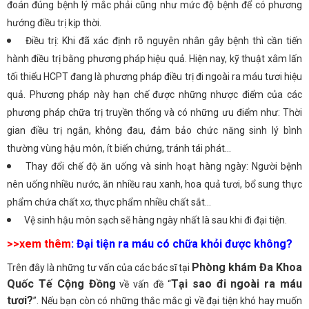
đoán đúng bệnh lý mắc phải cũng như mức độ bệnh để có phương
hướng điều trị kịp thời.
Điều trị: Khi đã xác định rõ nguyên nhân gây bệnh thì cần tiến
hành điều trị bằng phương pháp hiệu quả. Hiện nay, kỹ thuật xâm lấn
tối thiểu HCPT đang là phương pháp điều trị đi ngoài ra máu tươi hiệu
quả. Phương pháp này hạn chế được những nhược điểm của các
phương pháp chữa trị truyền thống và có những ưu điểm như: Thời
gian điều trị ngắn, không đau, đảm bảo chức năng sinh lý bình
thường vùng hậu môn, ít biến chứng, tránh tái phát...
Thay đổi chế độ ăn uống và sinh hoạt hàng ngày: Người bệnh
nên uống nhiều nước, ăn nhiều rau xanh, hoa quả tươi, bổ sung thực
phẩm chứa chất xơ, thực phẩm nhiều chất sắt...
Vệ sinh hậu môn sạch sẽ hàng ngày nhất là sau khi đi đại tiện.
>>xem thêm
: Đại tiện ra máu có chữa khỏi được không?
Phòng khám Đa Khoa
Trên đây là những tư vấn của các bác sĩ tại
Quốc Tế Cộng Đồng
Tại sao đi ngoài ra máu
về vấn đề “
tươi?
”. Nếu bạn còn có những thắc mắc gì về đại tiện khó hay muốn