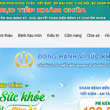
iới thiệu
Bệnh hậu môn
Điều trị
Cẩm nang
Chia sẻ
Hỏ