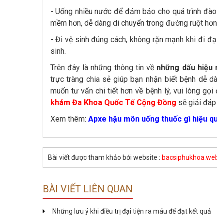
- Uống nhiều nước để đảm bảo cho quá trình đào 
mềm hơn, dễ dàng di chuyển trong đường ruột hơn
- Đi vệ sinh đúng cách, không rặn mạnh khi đi đại
sinh.
Trên đây là những thông tin về
những dấu hiệu 
trực tràng chia sẻ giúp bạn nhận biết bệnh dễ d
muốn tư vấn chi tiết hơn về bệnh lý, vui lòng gọ
khám Đa Khoa Quốc Tế Cộng Đồng
sẽ giải đáp
Xem thêm:
Apxe hậu môn uống thuốc gì hiệu q
Bài viết được tham khảo bới website :
bacsiphukhoa.web
BÀI VIẾT LIÊN QUAN
Những lưu ý khi điều trị đại tiện ra máu để đạt kết quả