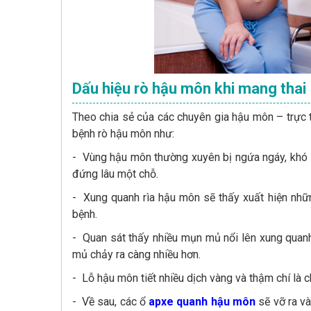
Dấu hiệu rò hậu môn khi mang thai
Theo chia sẻ của các chuyên gia hậu môn – trực t
bệnh rò hậu môn như:
- Vùng hậu môn thường xuyên bị ngứa ngáy, khó chị
đứng lâu một chỗ.
- Xung quanh rìa hậu môn sẽ thấy xuất hiện nhữ
bệnh.
- Quan sát thấy nhiều mụn mủ nổi lên xung quanh
mủ chảy ra càng nhiều hơn.
- Lỗ hậu môn tiết nhiều dịch vàng và thậm chí là c
- Về sau, các ổ
apxe quanh hậu môn
sẽ vỡ ra và