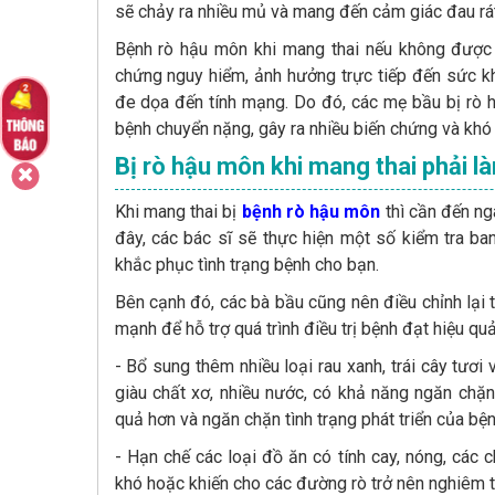
sẽ chảy ra nhiều mủ và mang đến cảm giác đau rá
Bệnh rò hậu môn khi mang thai nếu không được p
chứng nguy hiểm, ảnh hưởng trực tiếp đến sức khỏ
đe dọa đến tính mạng. Do đó, các mẹ bầu bị rò 
bệnh chuyển nặng, gây ra nhiều biến chứng và khó đ
Bị rò hậu môn khi mang thai phải l
Khi mang thai bị
bệnh rò hậu môn
thì cần đến ng
đây, các bác sĩ sẽ thực hiện một số kiểm tra ba
khắc phục tình trạng bệnh cho bạn.
Bên cạnh đó, các bà bầu cũng nên điều chỉnh lại 
mạnh để hỗ trợ quá trình điều trị bệnh đạt hiệu quả
- Bổ sung thêm nhiều loại rau xanh, trái cây tư
giàu chất xơ, nhiều nước, có khả năng ngăn chặn 
quả hơn và ngăn chặn tình trạng phát triển của bệ
- Hạn chế các loại đồ ăn có tính cay, nóng, các ch
khó hoặc khiến cho các đường rò trở nên nghiêm t