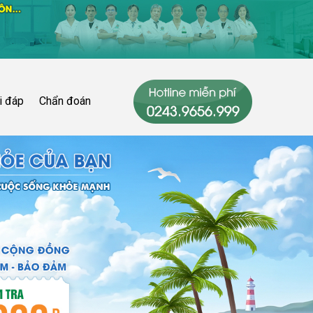
i đáp
Chẩn đoán