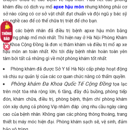
khám đều có dịch vụ mổ
apxe hậu môn
nhưng không phải cơ
sở nào cũng có cơ sở vật chất đạt chuẩn và đội ngũ y bác sỹ
tay nghề cao để có thể chữa trị triệt để cho bạn.
Theo các bệnh nhân đã điều trị bệnh apxe hậu môn bằng
phương pháp mổ mới nhất. Thì hiện nay ở Hà Nội Phòng Khám
Đa Khoa Cộng Đồng là đơn vị thăm khám và điều trị mổ ap xe
hậu môn an toàn nhất. Khi tới đây bệnh nhân hoàn toàn yên
tâm bới tất cả những gì về một phòng khám tốt nhất:
Phòng khám đã được Sở Y tế Hà Nội cấp phép hoạt động
và chịu sự quản lý của các cơ quan chức năng có thẩm quyền.
Phòng khám Đa Khoa Quốc Tế Cộng Đồng
tọa lạc
trên một tòa nhà rộng lớn, 6 tầng, đầy đủ buồng, phòng tiếp
đón, khám chữa, điều trị, phòng bệnh, thậm chí phòng khám
còn xây dựng cả phòng Vip nhằm đáp ứng nhu cầu ngày càng
cao của bệnh nhân. Không gian các phòng thông thoáng, trang
thiết bị máy móc hiện đại. Phòng khám sạch sẽ, vệ sinh, đảm
bảo vô trùng.