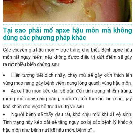
Tại sao phải mổ apxe hậu môn mà không
dùng các phương pháp khác
Các chuyên gia hậu môn – trực tràng cho biết: Bệnh apxe hậu
môn rất nguy hiểm, nếu không được điều trị dứt điểm sẽ gây
ra rất nhiều biến chứng sau:
Hiện tượng tiết dịch nhầy, chảy mủ sẽ gây kích thích lên
vùng mao nang gây bệnh viêm nang lông quanh vùng hậu môn.
Apxe hậu môn kéo dài sẽ dẫn đến tình trạng nhiễm trùng,
mưng mủ ngày càng nặng, mức độ tổn thương lan rộng gây
khó khăn cho việc hỗ trợ điều trị về sau.
Người bệnh sẽ thấy đau rát, khó chịu mỗi khi đi vệ sinh.
Tình trạng này kéo dài sẽ tăng nguy cơ bị các bệnh lý khác ở
hậu môn như bệnh nứt kẽ hậu môn, bệnh trĩ…