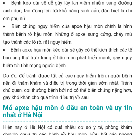
Bệnh kéo dài sẽ dễ gây lây lan viêm nhiễm sang đường
sinh dục, tác động lớn tới khả năng sinh sản, đặc biệt là chị
em phụ nữ.
Biến chứng nguy hiểm của apxe hậu môn
chính là hình
thành bệnh rò hậu môn. Những ổ apxe sưng cứng, chảy mủ
tạo thành các lỗ rò, rất nguy hiểm.
Bệnh apxe hậu môn kéo dài sẽ gây có thể kích thích các tế
bào ung thư trực tràng ở hậu môn phát triển mạnh, gây nguy
hiểm tới tính mạng người bệnh.
Do đó, để tránh được tất cả các nguy hiểm trên, người bệnh
nên đi thăm khám và điều trị trong thời gian sớm nhất. Tránh
chủ quan, coi thường bệnh bởi nó có thể biến chứng nặng hơn,
gây khó khăn cho quá trình điều trị về sau.
Mổ apxe hậu môn ở đâu an toàn và uy tín
nhất ở Hà Nội
Hiện nay ở Hà Nội có quá nhiều cơ sở ý tế, phòng khám
chuyên chữa trị các bệnh về hậu môn. Hầu hết các phòng