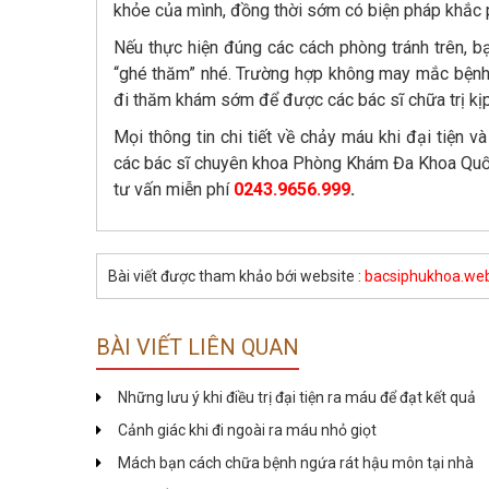
khỏe của mình, đồng thời sớm có biện pháp khắc 
Nếu thực hiện đúng các cách phòng tránh trên, b
“ghé thăm” nhé. Trường hợp không may mắc bệnh c
đi thăm khám sớm để được các bác sĩ chữa trị kịp 
Mọi thông tin chi tiết về chảy máu khi đại tiện v
các bác sĩ chuyên khoa Phòng Khám Đa Khoa Quốc
tư vấn miễn phí
0243.9656.999
.
Bài viết được tham khảo bới website :
bacsiphukhoa.web
BÀI VIẾT LIÊN QUAN
Những lưu ý khi điều trị đại tiện ra máu để đạt kết quả
Cảnh giác khi đi ngoài ra máu nhỏ giọt
Mách bạn cách chữa bệnh ngứa rát hậu môn tại nhà