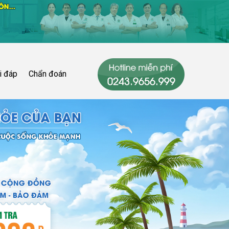
i đáp
Chẩn đoán