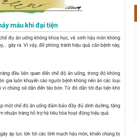
hảy máu khi đại tiện
 chế đọ ăn uống không khoa học, vệ sinh hậu môn không
ày,… gây ra. Vì vậy, để phòng tránh hiệu quả căn bệnh này,
tràng đều liên quan đến chế độ ăn uống, trong đó không
uyên gia luôn khuyến cáo người bệnh không nên ăn các loại
i vì chúng sẽ dẫn đến táo bón. Từ đó dẫn tới đại tiện khó
 lập một chế độ ăn uống đảm bảo đầy đủ dinh dưỡng, tăng
m nhuận tràng hỗ trợ hệ tiêu hóa hoạt động hiệu quả.
gây áp lực lớn tới các tính mạch hậu môn, khiến chúng bị