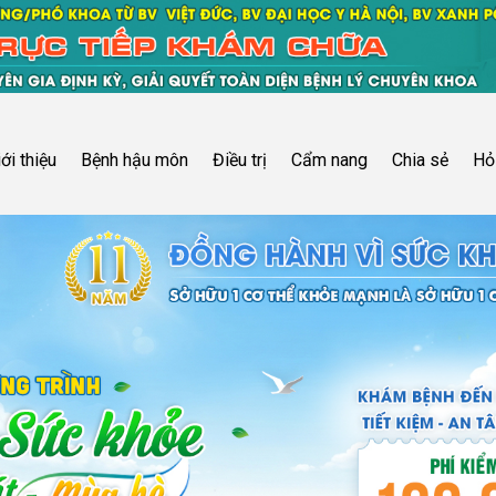
iới thiệu
Bệnh hậu môn
Điều trị
Cẩm nang
Chia sẻ
Hỏ