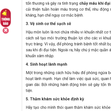
tổn thương và gây ra tình trạng
chảy máu khi đại 
cải thiện tuần hoàn máu trong cơ thể, nhu động 
kháng, hạn chế nguy cơ mắc bệnh.
3. Vệ sinh cơ thể sạch sẽ
Hậu môn luôn là nơi chứa nhiều vi khuẩn nhất cơ 
cách sẽ tạo môi trường thuận lợi cho các vi khuẩ
trực tràng. Vì vậy, để phòng tránh bệnh tốt nhất 
sau khi đi đại tiện. Ngoài ra, hãy chú ý mặc quần 
khuẩn xâm nhập.
4. Sinh hoạt lành mạnh
Một trong những cách hữu hiệu để phòng ngừa bện
hoạt lành mạnh. Hạn chế làm việc quá sức, quan h
gian dài. Bởi những hành động trên sẽ gây tổn t
tiện.
5. Thăm khám sức khỏe định kỳ
Hãy tạo cho mình thói quen thăm khám sức khỏe đ