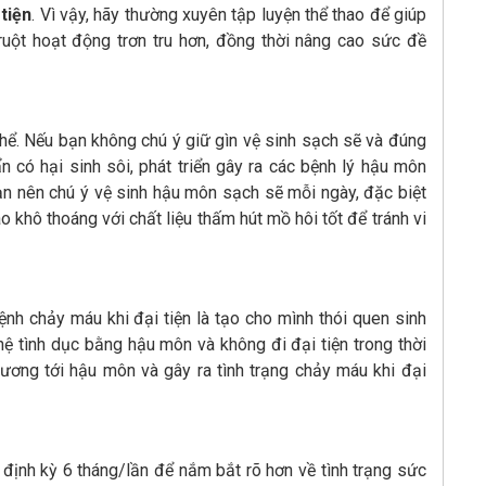
tiện
. Vì vậy, hãy thường xuyên tập luyện thể thao để giúp
ruột hoạt động trơn tru hơn, đồng thời nâng cao sức đề
thể. Nếu bạn không chú ý giữ gìn vệ sinh sạch sẽ và đúng
n có hại sinh sôi, phát triển gây ra các bệnh lý hậu môn
bạn nên chú ý vệ sinh hậu môn sạch sẽ mỗi ngày, đặc biệt
áo khô thoáng với chất liệu thấm hút mồ hôi tốt để tránh vi
h chảy máu khi đại tiện là tạo cho mình thói quen sinh
ệ tình dục bằng hậu môn và không đi đại tiện trong thời
hương tới hậu môn và gây ra tình trạng chảy máu khi đại
ịnh kỳ 6 tháng/lần để nắm bắt rõ hơn về tình trạng sức