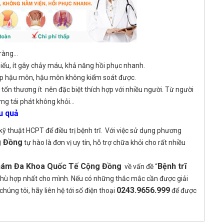
tràng…
hiểu, ít gây chảy máu, khả năng hồi phục nhanh.
hẹp hậu môn, hậu môn không kiểm soát được.
ổn thương ít nên đặc biệt thích hợp với nhiều người. Từ người
ưng tái phát không khỏi…
u quả
ỹ thuật HCPT để điều trị bệnh trĩ. Với việc sử dụng phương
g Đồng
tự hào là đơn vị uy tín, hỗ trợ chữa khỏi cho rất nhiều
ám Đa Khoa Quốc Tế Cộng Đồng
Bệnh trĩ
về vấn đề “
i phù hợp nhất cho mình. Nếu có những thắc mắc cần được giải
0243.9656.999
húng tôi, hãy liên hệ tới số điện thoại
để được