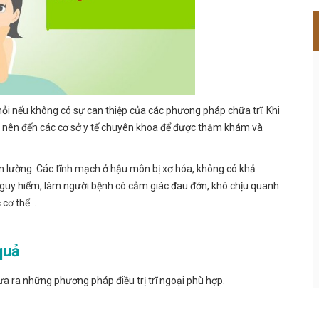
khỏi nếu không có sự can thiệp của các phương pháp chữa trĩ. Khi
h nên đến các cơ sở y tế chuyên khoa để được thăm khám và
ôn lường. Các tĩnh mạch ở hậu môn bị xơ hóa, không có khả
nguy hiểm, làm người bệnh có cảm giác đau đớn, khó chịu quanh
c cơ thể…
quả
ưa ra những phương pháp điều trị trĩ ngoại phù hợp.