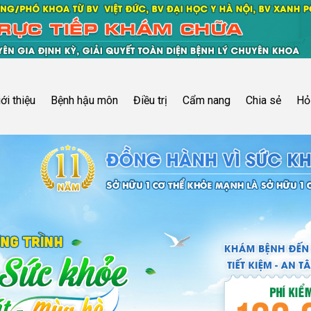
iới thiệu
Bệnh hậu môn
Điều trị
Cẩm nang
Chia sẻ
Hỏ