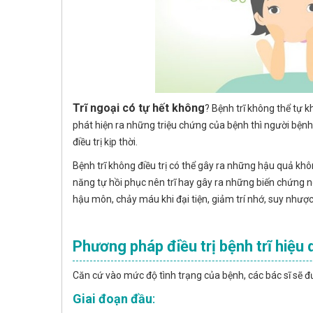
Trĩ ngoại có tự hết không
? Bệnh trĩ không thể tự 
phát hiện ra những triệu chứng của bệnh thì người bện
điều trị kịp thời.
Bệnh trĩ không điều trị có thể gây ra những hậu quả kh
năng tự hồi phục nên trĩ hay gây ra những biến chứng 
hậu môn, chảy máu khi đại tiện, giảm trí nhớ, suy nhượ
Phương pháp điều trị bệnh trĩ hiệu 
Căn cứ vào mức độ tình trạng của bệnh, các bác sĩ sẽ đ
Giai đoạn đầu
: