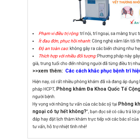
Phạm vi điều trị rộng:
trĩ nội, trĩ ngoại, sa màng trực 
Ít đau đớn, phục hồi nhanh
: Công nghệ xâm lấn tối t
Độ an toàn cao
: không gây ra các biến chứng như 
Thích hợp với nhiều đối tượng:
Phương pháp này gây t
già, trung tuổi cho đến những người đã từng điều trị nh
>>xem thêm:
Các cách khắc phục bệnh trĩ hiệ
Hiện nay, có rất nhiều phòng khám đã và đang áp dụng k
Phòng khám Đa Khoa Quốc Tế Cộn
pháp HCPT,
người bệnh.
Phòng kh
Hy vọng với những tư vấn của các bác sỹ tại
ngoại có tự hết không?
”, bạn đọc sẽ có câu trả lờ
đáp hay đặt lịch thăm khám trực tiếp với các bác sĩ của c
tư vấn, hỗ trợ nhiệt tình nhé!