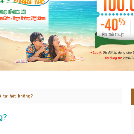
ó tự hết không?
g?