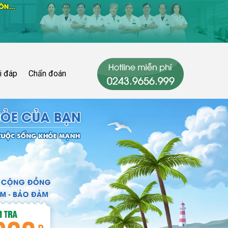
i đáp
Chẩn đoán