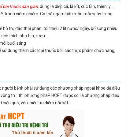
 bài thuốc dân gian:
dùng lá diếp cá, lá lốt, cúc tần, thiên lý…
 sẽ, tránh viêm nhiễm. Có thể ngâm hậu môn mỗi ngày trong
 hỗ trợ đào thải phân, tối thiểu 2 lít nước/ ngày, bổ sung nhiều
 kích thích như bia, rượu…
 mỗi buổi sáng
thể sử dụng thêm các loại thuốc bôi, các thực phẩm chức năng,
ộc người bệnh phải sử dụng các phương pháp ngoại khoa để điều
thắt vòng trĩ… thì phương pháP HCPT được coi là phương pháp điều
ĩ hiệu quả, với nhiều ưu điểm nổi bật: