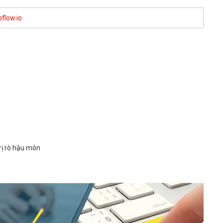
flow.io
rị rò hậu môn