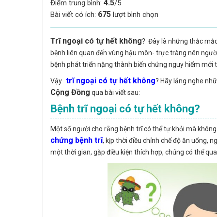
4.5
Điểm trung bình:
/5
675
Bài viết có ích:
lượt bình chọn
Trĩ ngoại có tự hết không
? Đây là những thắc mắc 
bệnh liên quan đến vùng hậu môn- trực tràng nên người
bệnh phát triển nặng thành biến chứng nguy hiểm mới ti
trĩ ngoại có tự hết không
Vậy
? Hãy lắng nghe nhữ
Cộng Đồng
qua bài viết sau:
Bệnh trĩ ngoại có tự hết không?
Một số người cho rằng bệnh trĩ có thể tự khỏi mà không c
chứng bệnh trĩ
, kịp thời điều chỉnh chế độ ăn uống, ng
một thời gian, gặp điều kiện thích hợp, chúng có thể quay