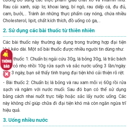
Rau cải xanh, súp lơ, khoai lang, bí ngô, rau diếp cá, đu đủ,
cam, bưởi,… Tránh ăn những thực phẩm cay nóng, chứa nhiều
Cholesterol, lipit, chất kích thích, đồ uống có ga,…
2. Sử dụng các bài thuốc từ thiên nhiên
Các bài thuốc này thường áp dụng trong trường hợp đại tiện
khó kéo dài. Một số bài thuốc được nhiều người tin dùng như:
- Bài thuốc 1: Chuẩn bị ngải cứu 30g, lá bỏng 30g, lá trắc bách
10g, cỏ nhọ nhồi 10g rửa sạch và sắc nước uống 3 lần/ngày.
Sau 3 ngày, bạn sẽ thấy tình trạng đại tiện khó cải thiện rõ rệt.
- Bài thuốc 2: Chuẩn bị lá bỏng và rau xam mỗi vị 60g rồi rửa
sạch và ngâm với nước muối. Sau đó bạn có thể sử dụng
bằng cách nhai nuốt trực tiếp hoặc sắc lấy nước uống. Các
này không chỉ giúp chữa đi đại tiện khó mà còn ngăn ngừa trĩ
hiệu quả.
3. Uống nhiều nước