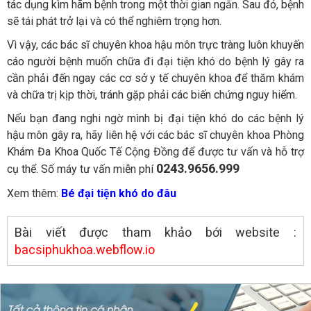
tác dụng kìm hãm bệnh trong một thời gian ngắn. Sau đó, bệnh
sẽ tái phát trở lại và có thể nghiêm trọng hơn.
Vì vậy, các bác sĩ chuyên khoa hậu môn trực tràng luôn khuyến
cáo người bệnh muốn chữa đi đại tiện khó do bệnh lý gây ra
cần phải đến ngay các cơ sở y tế chuyên khoa để thăm khám
và chữa trị kịp thời, tránh gặp phải các biến chứng nguy hiểm.
Nếu bạn đang nghi ngờ mình bị đại tiện khó do các bệnh lý
hậu môn gây ra, hãy liên hệ với các bác sĩ chuyên khoa Phòng
Khám Đa Khoa Quốc Tế Cộng Đồng để được tư vấn và hỗ trợ
0243.9656.999
cụ thể. Số máy tư vấn miễn phí
Xem thêm:
Bé đại tiện khó do đâu
Bài viết được tham khảo bới website :
bacsiphukhoa.webflow.io