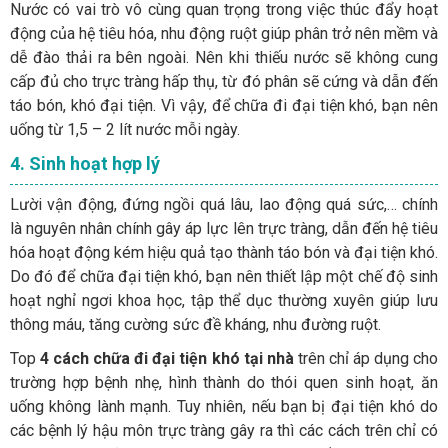
Nước có vai trò vô cùng quan trọng trong việc thúc đẩy hoạt
động của hệ tiêu hóa, nhu động ruột giúp phân trở nên mềm và
dễ đào thải ra bên ngoài. Nên khi thiếu nước sẽ không cung
cấp đủ cho trực tràng hấp thụ, từ đó phân sẽ cứng và dẫn đến
táo bón, khó đại tiện. Vì vậy, để chữa đi đại tiện khó, bạn nên
uống từ 1,5 – 2 lít nước mỗi ngày.
4. Sinh hoạt hợp lý
Lười vận động, đứng ngồi quá lâu, lao động quá sức,… chính
là nguyên nhân chính gây áp lực lên trực tràng, dẫn đến hệ tiêu
hóa hoạt động kém hiệu quả tạo thành táo bón và đại tiện khó.
Do đó để chữa đại tiện khó, bạn nên thiết lập một chế độ sinh
hoạt nghỉ ngơi khoa học, tập thể dục thường xuyên giúp lưu
thông máu, tăng cường sức đề kháng, nhu đường ruột.
Top
4 cách chữa đi đại tiện khó tại nhà
trên chỉ áp dụng cho
trường hợp bệnh nhẹ, hình thành do thói quen sinh hoạt, ăn
uống không lành mạnh. Tuy nhiên, nếu bạn bị đại tiện khó do
các bệnh lý hậu môn trực tràng gây ra thì các cách trên chỉ có