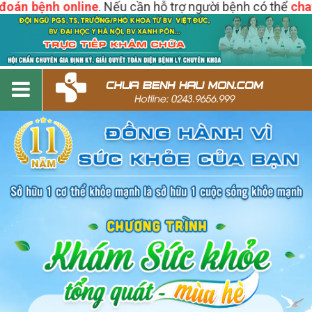
n bệnh online
. Nếu cần hỗ trợ người bệnh có thể
chat trự