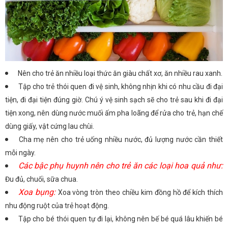
Nên cho trẻ ăn nhiều loại thức ăn giàu chất xơ, ăn nhiều rau xanh.
Tập cho trẻ thói quen đi vệ sinh, không nhịn khi có nhu cầu đi đại
tiện, đi đại tiện đúng giờ. Chú ý vệ sinh sạch sẽ cho trẻ sau khi đi đại
tiện xong, nên dùng nước muối ấm pha loãng để rửa cho trẻ, hạn chế
dùng giấy, vật cứng lau chùi.
Cha mẹ nên cho trẻ uống nhiều nước, đủ lượng nước cần thiết
mỗi ngày.
Các bậc phụ huynh nên cho trẻ ăn các loại hoa quả như:
Đu đủ, chuối, sữa chua.
Xoa bụng:
Xoa vòng tròn theo chiều kim đồng hồ để kích thích
nhu động ruột của trẻ hoạt động.
Tập cho bé thói quen tự đi lại, không nên bế bé quá lâu khiến bé