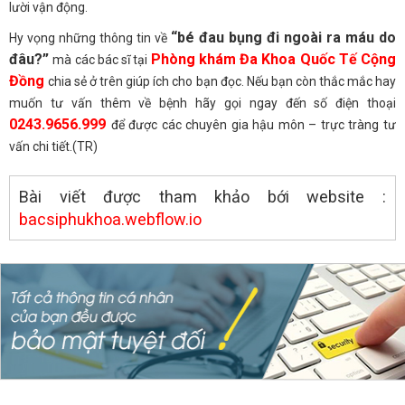
lười vận động.
“bé đau bụng đi ngoài ra máu do
Hy vọng những thông tin về
đâu?”
Phòng khám Đa Khoa Quốc Tế Cộng
mà các bác sĩ tại
Đồng
chia sẻ ở trên giúp ích cho bạn đọc. Nếu bạn còn thắc mắc hay
muốn tư vấn thêm về bệnh hãy gọi ngay đến số điện thoại
0243.9656.999
để được các chuyên gia hậu môn – trực tràng tư
vấn chi tiết.(TR)
Bài viết được tham khảo bới website :
bacsiphukhoa.webflow.io