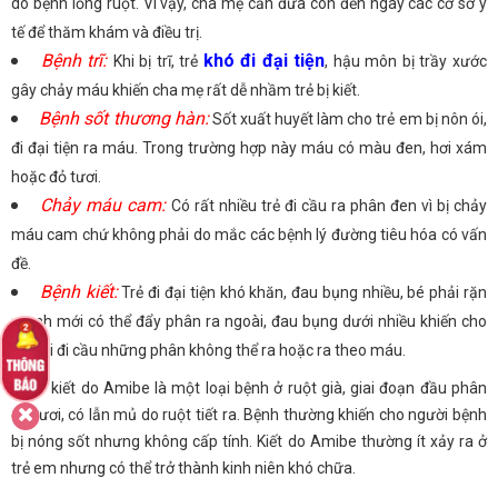
do bệnh lồng ruột. Vì vậy, cha mẹ cần đưa con đến ngay các cơ sở y
tế để thăm khám và điều trị.
Bệnh trĩ:
khó đi đại tiện
Khi bị trĩ, trẻ
, hậu môn bị trầy xước
gây chảy máu khiến cha mẹ rất dễ nhầm trẻ bị kiết.
Bệnh sốt thương hàn:
Sốt xuất huyết làm cho trẻ em bị nôn ói,
đi đại tiện ra máu. Trong trường hợp này máu có màu đen, hơi xám
hoặc đỏ tươi.
Chảy máu cam:
Có rất nhiều trẻ đi cầu ra phân đen vì bị chảy
máu cam chứ không phải do mắc các bệnh lý đường tiêu hóa có vấn
đề.
Bệnh kiết:
Trẻ đi đại tiện khó khăn, đau bụng nhiều, bé phải rặn
mạnh mới có thể đẩy phân ra ngoài, đau bụng dưới nhiều khiến cho
bé đòi đi cầu những phân không thể ra hoặc ra theo máu.
Bệnh kiết do Amibe là một loại bệnh ở ruột già, giai đoạn đầu phân
đỏ tươi, có lẫn mủ do ruột tiết ra. Bệnh thường khiến cho người bệnh
bị nóng sốt nhưng không cấp tính. Kiết do Amibe thường ít xảy ra ở
trẻ em nhưng có thể trở thành kinh niên khó chữa.