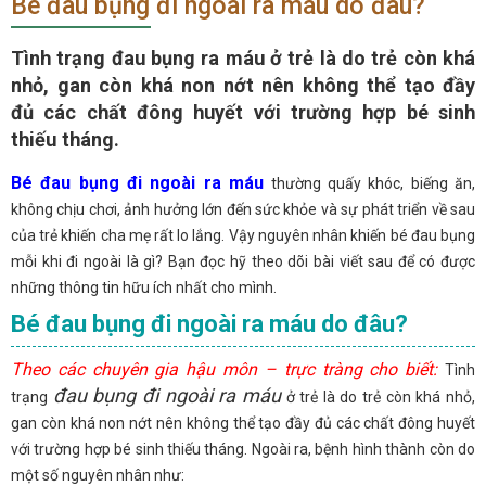
Bé đau bụng đi ngoài ra máu do đâu?
Tình trạng đau bụng ra máu ở trẻ là do trẻ còn khá
nhỏ, gan còn khá non nớt nên không thể tạo đầy
đủ các chất đông huyết với trường hợp bé sinh
thiếu tháng.
Bé đau bụng đi ngoài ra máu
thường quấy khóc, biếng ăn,
không chịu chơi, ảnh hưởng lớn đến sức khỏe và sự phát triển về sau
của trẻ khiến cha mẹ rất lo lắng. Vậy nguyên nhân khiến bé đau bụng
mỗi khi đi ngoài là gì? Bạn đọc hỹ theo dõi bài viết sau để có được
những thông tin hữu ích nhất cho mình.
Bé đau bụng đi ngoài ra máu do đâu?
Theo các chuyên gia hậu môn – trực tràng cho biết:
Tình
đau bụng đi ngoài ra máu
trạng
ở trẻ là do trẻ còn khá nhỏ,
gan còn khá non nớt nên không thể tạo đầy đủ các chất đông huyết
với trường hợp bé sinh thiếu tháng. Ngoài ra, bệnh hình thành còn do
một số nguyên nhân như: