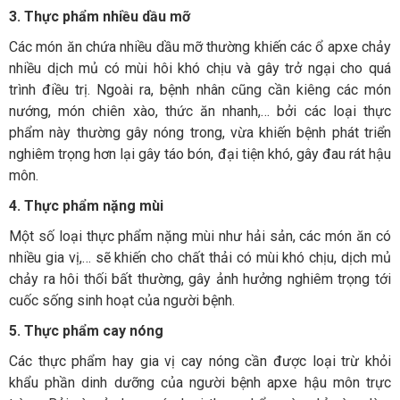
3. Th
ực phẩm nhiều dầu mỡ
Các món ăn chứa nhiều dầu mỡ thường khiến các ổ apxe chảy
nhiều dịch mủ có mùi hôi khó chịu và gây trở ngại cho quá
trình điều trị. Ngoài ra, bệnh nhân cũng cần kiêng các món
nướng, món chiên xào, thức ăn nhanh,… bởi các loại thực
phẩm này thường gây nóng trong, vừa khiến bệnh phát triển
nghiêm trọng hơn lại gây táo bón, đại tiện khó, gây đau rát hậu
môn.
4. Th
ực phẩm nặng m
ùi
Một số loại thực phẩm nặng mùi như hải sản, các món ăn có
nhiều gia vị,… sẽ khiến cho chất thải có mùi khó chịu, dịch mủ
chảy ra hôi thối bất thường, gây ảnh hưởng nghiêm trọng tới
cuốc sống sinh hoạt của người bệnh.
5. Thực phẩm cay nóng
Các thực phẩm hay gia vị cay nóng cần được loại trừ khỏi
khẩu phần dinh dưỡng của người bệnh apxe hậu môn trực