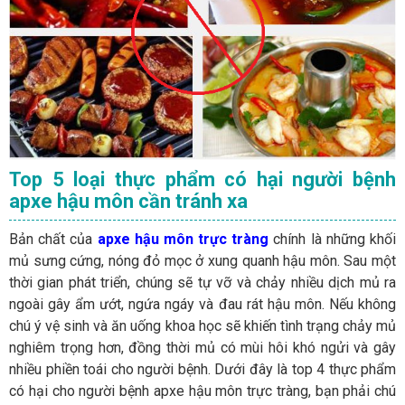
Top 5 lo
ại thực phẩm c
ó h
ại người bệnh
apxe hậu m
ôn c
ần tr
ánh xa
Bản chất của
apxe hậu môn trực tràng
chính là những khối
mủ sưng cứng, nóng đỏ mọc ở xung quanh hậu môn. Sau một
thời gian phát triển, chúng sẽ tự vỡ và chảy nhiều dịch mủ ra
ngoài gây ẩm ướt, ngứa ngáy và đau rát hậu môn. Nếu không
chú ý vệ sinh và ăn uống khoa học sẽ khiến tình trạng chảy mủ
nghiêm trọng hơn, đồng thời mủ có mùi hôi khó ngửi và gây
nhiều phiền toái cho người bệnh. Dưới đây là top 4 thực phẩm
có hại cho người bệnh apxe hậu môn trực tràng, bạn phải chú