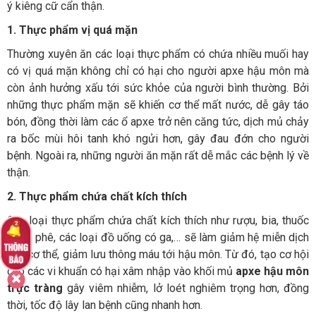
ý kiêng cữ cẩn thận.
1. Th
ực phẩm vị qu
á m
ặn
Thường xuyên ăn các loại thực phẩm có chứa nhiều muối hay
có vị quá mặn không chỉ có hại cho người apxe hậu môn mà
còn ảnh hưởng xấu tới sức khỏe của người bình thường. Bởi
những thực phẩm mặn sẽ khiến cơ thể mất nước, dễ gây táo
bón, đồng thời làm các ổ apxe trở nên căng tức, dịch mủ chảy
ra bốc mùi hôi tanh khó ngửi hơn, gây đau đớn cho người
bệnh. Ngoài ra, những người ăn mặn rất dễ mắc các bệnh lý về
thận.
2. Th
ực phẩm chứa chất k
ích thích
Các loại thực phẩm chứa chất kích thích như rượu, bia, thuốc
lá, cà phê, các loại đồ uống có ga,… sẽ làm giảm hệ miễn dịch
của cơ thể, giảm lưu thông máu tới hậu môn. Từ đó, tạo cơ hội
cho các vi khuẩn có hại xâm nhập vào khối mủ
apxe hậu môn
trực tràng
gây viêm nhiễm, lở loét nghiêm trọng hơn, đồng
thời, tốc độ lây lan bệnh cũng nhanh hơn.